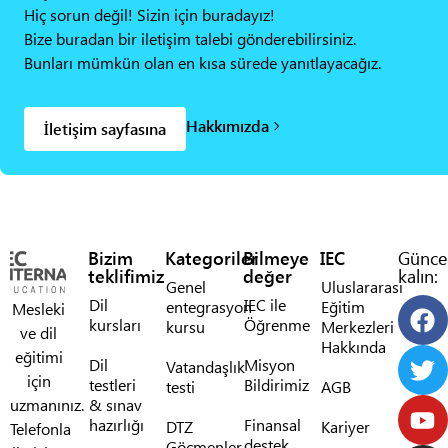
Hiç sorun değil! Sizin için buradayız!
Bize buradan bir iletişim talebi gönderebilirsiniz.
Bunları mümkün olan en kısa sürede yanıtlayacağız.
Hakkımızda
İletişim sayfasına
Bizim
Kategoriler
Bilmeye
IEC
Günce
teklifimiz
değer
kalın:
Genel
Uluslararası
Dil
IEC ile
entegrasyon
Eğitim
Mesleki
kursları
Öğrenme
kursu
Merkezleri
ve dil
Hakkında
eğitimi
Dil
Misyon
Vatandaşlık
için
testleri
Bildirimiz
testi
AGB
uzmanınız.
& sınav
hazırlığı
Finansal
DTZ
Kariyer
Telefonla
destek
Göçmenler