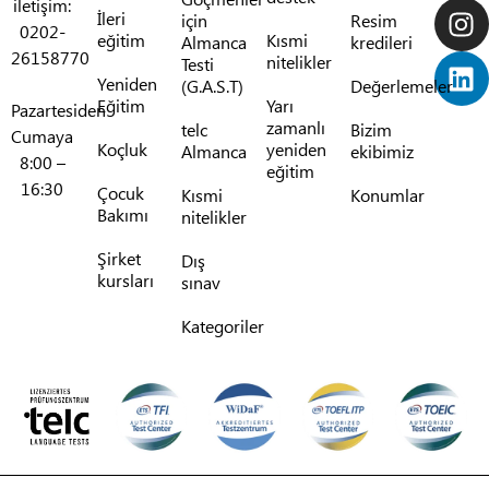
iletişim:
İleri
için
Resim
0202-
eğitim
Kısmi
Almanca
kredileri
26158770
nitelikler
Testi
Yeniden
(G.A.S.T)
Değerlemeler
Eğitim
Yarı
Pazartesiden
zamanlı
telc
Bizim
Cumaya
Koçluk
yeniden
Almanca
ekibimiz
8:00 –
eğitim
16:30
Çocuk
Kısmi
Konumlar
Bakımı
nitelikler
Şirket
Dış
kursları
sınav
Kategoriler