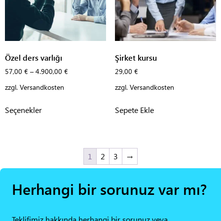
Özel ders varlığı
Şirket kursu
57,00
€
–
4.900,00
€
29,00
€
zzgl.
Versandkosten
zzgl.
Versandkosten
Seçenekler
Sepete Ekle
1
2
3
→
Herhangi bir sorunuz var mı?
Teklifimiz hakkında herhangi bir sorunuz veya