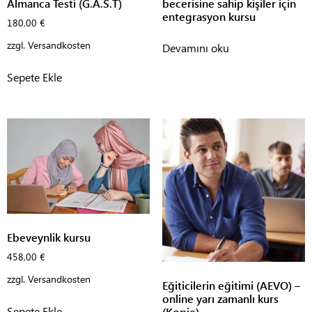
Almanca Testi (G.A.S.T)
becerisine sahip kişiler için
entegrasyon kursu
180,00
€
zzgl.
Versandkosten
Devamını oku
Sepete Ekle
Ebeveynlik kursu
458,00
€
zzgl.
Versandkosten
Eğiticilerin eğitimi (AEVO) –
online yarı zamanlı kurs
Sepete Ekle
(Kopie)