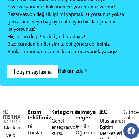
rezervasyonunuz hakkında bir yorumunuz var mı?
Rezervasyon değişikliği mi yapmak istiyorsunuz yoksa
geri arama veya bağlayıcı olmayan bir danışma mı
istiyorsunuz?
Hiç sorun değil! Sizin için buradayız!
Bize buradan bir iletişim talebi gönderebilirsiniz.
Bunları mümkün olan en kısa sürede yanıtlayacağız.
Hakkımızda
İletişim sayfasına
Bizim
Kategoriler
Bilmeye
IEC
Günce
teklifimiz
değer
kalın:
Genel
Uluslararası
Dil
IEC ile
entegrasyon
Eğitim
Mesleki
kursları
Öğrenme
kursu
Merkezleri
ve dil