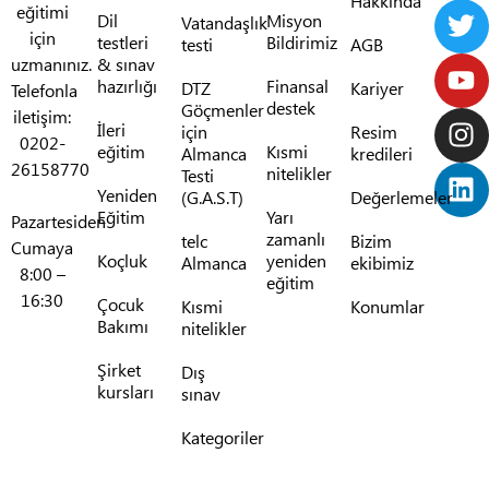
Hakkında
eğitimi
Dil
Misyon
Vatandaşlık
için
testleri
Bildirimiz
testi
AGB
uzmanınız.
& sınav
hazırlığı
Finansal
DTZ
Kariyer
Telefonla
destek
Göçmenler
iletişim:
İleri
için
Resim
0202-
eğitim
Kısmi
Almanca
kredileri
26158770
nitelikler
Testi
Yeniden
(G.A.S.T)
Değerlemeler
Eğitim
Yarı
Pazartesiden
zamanlı
telc
Bizim
Cumaya
Koçluk
yeniden
Almanca
ekibimiz
8:00 –
eğitim
16:30
Çocuk
Kısmi
Konumlar
Bakımı
nitelikler
Şirket
Dış
kursları
sınav
Kategoriler