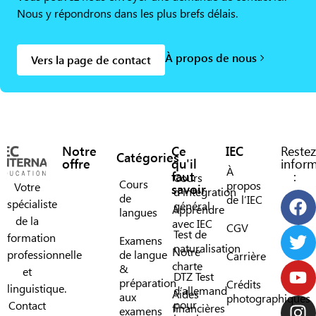
Nous y répondrons dans les plus brefs délais.
À propos de nous
Vers la page de contact
Notre
Ce
IEC
Restez
Catégories
offre
qu'il
infor
À
faut
:
Cours
Cours
propos
Votre
savoir
d’intégration
de
de l’IEC
spécialiste
général
Apprendre
langues
de la
avec IEC
CGV
Test de
formation
Examens
naturalisation
Notre
professionnelle
de langue
Carrière
charte
&
et
DTZ Test
préparation
Crédits
linguistique.
d’allemand
Aides
aux
photographiques
pour
Contact
financières
examens