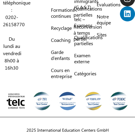
immigrants
téléphonique
Évaluations
(G.A.S.T)
Qualifications
:
Formations
partielles
continues
Notre
0202-
telc –
équipe
26158770
Examens
Reconversion
Recyclage
à temps
Sites
Qualifications
Du
partiel
Coaching
partielles
lundi au
Garde
vendredi
Examen
d’enfants
8h00 à
externe
16h30
Cours en
Catégories
entreprise
2025 International Education Centers GmbH