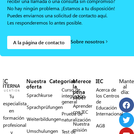
recibir una llamada o una consulta sin compromiso?
No hay ningún problema. ¡Estamos a tu disposición!
Puedes enviarnos una solicitud de contacto aquí.
Les responderemos lo antes posible.
Sobre nosotros
A la página de contacto
Nuestra
Categorías
Merece
IEC
Mante
oferta
la
al
Curso de
Acerca de
pena
día:
Sprachkurse
integración
los Centros
Tu
saber
general
de
especialista
Aprender
Sprachprüfungen
Educación
en
con IEC
Prueba de
Internacional
formación
Weiterbildungen
naturalización
Nuestra
profesional
AGB
misión
Umschulungen
Test de
y