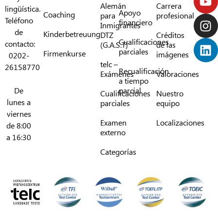
Alemán
Carrera
lingüística.
Apoyo
Coaching
para
profesional
Teléfono
financiero
Inmigrantes
de
Kinderbetreuung
DTZ
Créditos
Cualificaciones
contacto:
(G.A.S.T)
de las
parciales
Firmenkurse
imágenes
0202-
telc –
26158770
Recualificación
Exámenes
Valoraciones
a tiempo
De
parcial
Cualificaciones
Nuestro
lunes a
parciales
equipo
viernes
Examen
Localizaciones
de 8:00
externo
a 16:30
Categorías