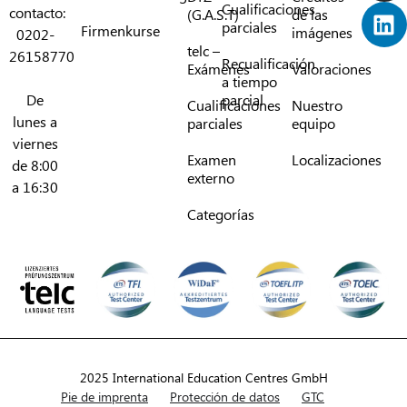
Cualificaciones
contacto:
(G.A.S.T)
de las
parciales
Firmenkurse
imágenes
0202-
telc –
26158770
Recualificación
Exámenes
Valoraciones
a tiempo
De
parcial
Cualificaciones
Nuestro
lunes a
parciales
equipo
viernes
Examen
Localizaciones
de 8:00
externo
a 16:30
Categorías
2025 International Education Centres GmbH
Pie de imprenta
Protección de datos
GTC