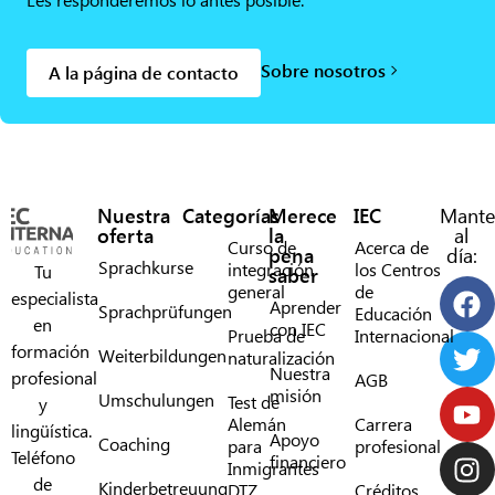
Sobre nosotros
A la página de contacto
Nuestra
Categorías
Merece
IEC
Mante
oferta
la
al
Curso de
Acerca de
pena
día:
Sprachkurse
integración
los Centros
Tu
saber
general
de
especialista
Aprender
Sprachprüfungen
Educación
en
con IEC
Prueba de
Internacional
formación
Weiterbildungen
naturalización
Nuestra
profesional
AGB
misión
Umschulungen
Test de
y
Alemán
Carrera
lingüística.
Apoyo
Coaching
para
profesional
Teléfono
financiero
Inmigrantes
de
Kinderbetreuung
DTZ
Créditos