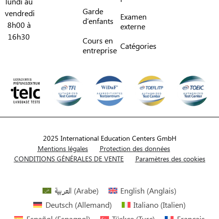
lundi au
Garde
vendredi
Examen
d’enfants
8h00 à
externe
16h30
Cours en
Catégories
entreprise
2025 International Education Centers GmbH
Mentions légales
Protection des données
CONDITIONS GÉNÉRALES DE VENTE
Paramètres des cookies
العربية
(
Arabe
)
English
(
Anglais
)
Deutsch
(
Allemand
)
Italiano
(
Italien
)
Español
(
Espagnol
)
Türkçe
(
Turc
)
Français