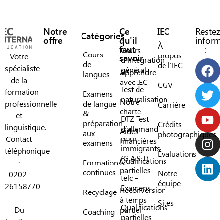
Notre
Ce
IEC
Restez
Catégories
offre
qu'il
infor
À
faut
:
Cours
Cours
propos
Votre
savoir
d’intégration
de
de l’IEC
spécialiste
général
Apprendre
langues
de la
avec IEC
CGV
Test de
formation
Examens
naturalisation
Notre
professionnelle
de langue
Carrière
charte
&
et
DTZ Test
préparation
Crédits
linguistique.
d’allemand
Aides
aux
photographiques
pour
Contact
financières
examens
immigrants
téléphonique
Évaluations
(G.A.S.T)
Qualifications
:
Formations
partielles
continues
Notre
0202-
telc –
équipe
26158770
Examens
Reconversion
Recyclage
à temps
Sites
Qualifications
Du
partiel
Coaching
partielles