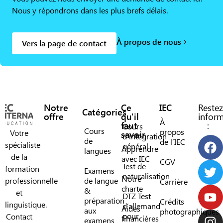
Nous y répondrons dans les plus brefs délais.
À propos de nous
Vers la page de contact
Notre
Ce
IEC
Restez
Catégories
offre
qu'il
infor
À
faut
:
Cours
Cours
propos
Votre
savoir
d’intégration
de
de l’IEC
spécialiste
général
Apprendre
langues
de la
avec IEC
CGV
Test de
formation
Examens
naturalisation
Notre
professionnelle
de langue
Carrière
charte
&
et
DTZ Test
préparation
Crédits
linguistique.
d’allemand
Aides
aux
photographiques
pour
Contact
financières
examens