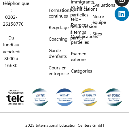
immigrants
téléphonique
Évaluations
(G.A.S.T)
Qualifications
:
Formations
partielles
continues
Notre
0202-
telc –
équipe
26158770
Examens
Reconversion
Recyclage
à temps
Sites
Qualifications
Du
partiel
Coaching
partielles
lundi au
Garde
vendredi
Examen
d’enfants
8h00 à
externe
16h30
Cours en
Catégories
entreprise
2025 International Education Centers GmbH