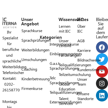
Unser
Wissenswertes
IEC
Bleibe
Angebot
Sie
Lernen
Über
auf
Sprachkurse
mit IEC​
IEC​
Ihr
dem
Laufe
Kategorien
Spezialist
Sprachprüfungen
Unser
AGB
für
Integrationskurse
Leitbild
berufliche
Weiterbildungen
Karriere
Einbürgerungstests
und
Förderungen​
Umschulungen
Bildnachweise
sprachliche
G.a.s.t.
Teilqualifizierungen
Weiterbildung.
Sprachprüfungen​
Coaching
Kundenstimmen
Telefonischer
Teilzeitumschulung
Telc
Kontakt:
Kinderbetreuung
Unser
Sprachprüfungen​
0202-
Global
Team
Firmenkurse
Education
26158770
Teilqualifizierungen​
Unsere
Talent
Standorte
Montags
Externenprüfungen
Services
bis